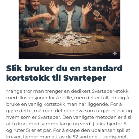
Slik bruker du en standard
kortstokk til Svarteper
Mange tror man trenger en dedikert Svarteper-stokk
med illustrasjoner for å spille, men det er fullt mulig å
bruke en vanlig kortstokk man har liggende. For å
gjøre dette, må man definere hva som utgjør et par og
hvem som er Svarteper. Den vanligste metoden er å si
at to kort med samme farge og verdi (f.eks. hjerter 5
og ruter 5) er et par. For å skape den ubalansen spillet
krever, fjerner man ett av de 52 kortene – tradisjonelt