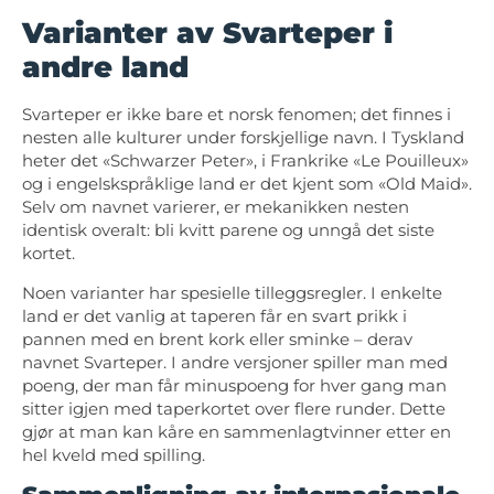
Varianter av Svarteper i
andre land
Svarteper er ikke bare et norsk fenomen; det finnes i
nesten alle kulturer under forskjellige navn. I Tyskland
heter det «Schwarzer Peter», i Frankrike «Le Pouilleux»
og i engelskspråklige land er det kjent som «Old Maid».
Selv om navnet varierer, er mekanikken nesten
identisk overalt: bli kvitt parene og unngå det siste
kortet.
Noen varianter har spesielle tilleggsregler. I enkelte
land er det vanlig at taperen får en svart prikk i
pannen med en brent kork eller sminke – derav
navnet Svarteper. I andre versjoner spiller man med
poeng, der man får minuspoeng for hver gang man
sitter igjen med taperkortet over flere runder. Dette
gjør at man kan kåre en sammenlagtvinner etter en
hel kveld med spilling.