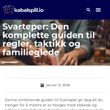
Svarteper: Den
komplette guiden til
regler, taktikk og
familieglede
januar 12, 2026
Denne omfattende guiden til Svarteper gir deg alt du
trenger for å mestre et av Norges mest elskede og