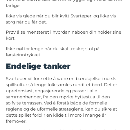
farlige.
Ikke vis glede når du blir kvitt Svarteper, og ikke vis
sorg når du får det.
Prøv å se mønsteret i hvordan naboen din holder sine
kort.
Ikke nøl for lenge når du skal trekke; stol på
førsteinntrykket.
Endelige tanker
Svarteper vil fortsette å være en bærebjelke i norsk
spillkultur så lenge folk samles rundt et bord. Det er
upretensiøst, engasjerende og passer i alle
sammenhenger, fra den mørke hyttestua til den
solfylte terrassen. Ved å forstå både de formelle
reglene og de uformelle strategiene, kan du sikre at
dette spillet forblir en kilde til moro i mange år
fremover.