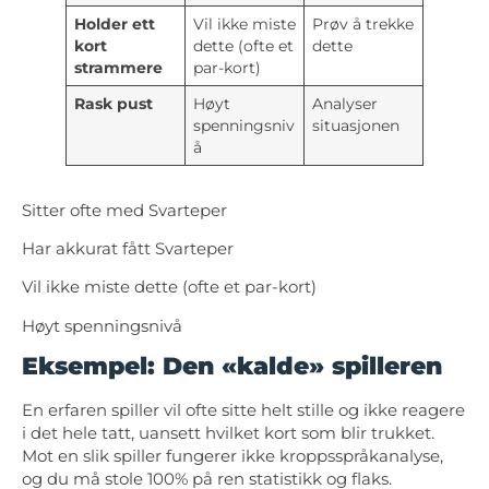
Holder ett
Vil ikke miste
Prøv å trekke
kort
dette (ofte et
dette
strammere
par-kort)
Rask pust
Høyt
Analyser
spenningsniv
situasjonen
å
Sitter ofte med Svarteper
Har akkurat fått Svarteper
Vil ikke miste dette (ofte et par-kort)
Høyt spenningsnivå
Eksempel: Den «kalde» spilleren
En erfaren spiller vil ofte sitte helt stille og ikke reagere
i det hele tatt, uansett hvilket kort som blir trukket.
Mot en slik spiller fungerer ikke kroppsspråkanalyse,
og du må stole 100% på ren statistikk og flaks.