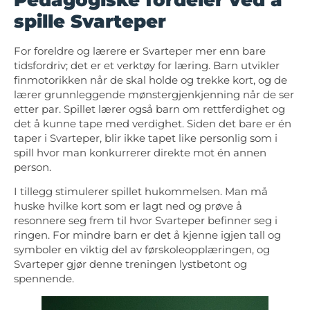
spille Svarteper
For foreldre og lærere er Svarteper mer enn bare
tidsfordriv; det er et verktøy for læring. Barn utvikler
finmotorikken når de skal holde og trekke kort, og de
lærer grunnleggende mønstergjenkjenning når de ser
etter par. Spillet lærer også barn om rettferdighet og
det å kunne tape med verdighet. Siden det bare er én
taper i Svarteper, blir ikke tapet like personlig som i
spill hvor man konkurrerer direkte mot én annen
person.
I tillegg stimulerer spillet hukommelsen. Man må
huske hvilke kort som er lagt ned og prøve å
resonnere seg frem til hvor Svarteper befinner seg i
ringen. For mindre barn er det å kjenne igjen tall og
symboler en viktig del av førskoleopplæringen, og
Svarteper gjør denne treningen lystbetont og
spennende.