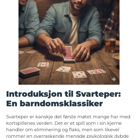
Introduksjon til Svarteper:
En barndomsklassiker
Svarteper er kanskje det første møtet mange har med
kortspillenes verden. Det er et spill som i sin kjerne
handler om eliminering og flaks, men som likevel
rommer en overraskende mengde psykologisk dybde