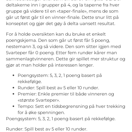
deltakerne inn i grupper på 4, og la taperne fra hver
gruppe gå videre til en «taper-finale», mens de som
går ut først går til en vinner-finale. Dette snur litt på
konseptet og gjør det gøy å delta uansett resultat.
For å holde oversikten kan du bruke et enkelt
poengskjema. Den som går ut først får 5 poeng,
nestemann 3, og så videre. Den som sitter igjen med
Svarteper får 0 poeng. Etter fem runder kårer man
sammenlagtvinneren. Dette gir spillet mer struktur og
gjør at man holder på interessen lenger.
Poengsystem: 5, 3, 2, 1 poeng basert på
rekkefølge.
Runder: Spill best av 5 eller 10 runder.
Premier: Enkle premier til både vinneren og
«største Svarteper».
Tempo: Sett en tidsbegrensning på hver trekking
for å øke spenningen.
Poengsystem: 5, 3, 2, 1 poeng basert på rekkefølge.
Runder: Spill best av 5 eller 10 runder.