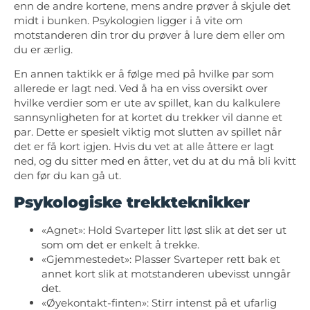
enn de andre kortene, mens andre prøver å skjule det
midt i bunken. Psykologien ligger i å vite om
motstanderen din tror du prøver å lure dem eller om
du er ærlig.
En annen taktikk er å følge med på hvilke par som
allerede er lagt ned. Ved å ha en viss oversikt over
hvilke verdier som er ute av spillet, kan du kalkulere
sannsynligheten for at kortet du trekker vil danne et
par. Dette er spesielt viktig mot slutten av spillet når
det er få kort igjen. Hvis du vet at alle åttere er lagt
ned, og du sitter med en åtter, vet du at du må bli kvitt
den før du kan gå ut.
Psykologiske trekkteknikker
«Agnet»: Hold Svarteper litt løst slik at det ser ut
som om det er enkelt å trekke.
«Gjemmestedet»: Plasser Svarteper rett bak et
annet kort slik at motstanderen ubevisst unngår
det.
«Øyekontakt-finten»: Stirr intenst på et ufarlig